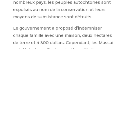
nombreux pays, les peuples autochtones sont
expulsés au nom de la conservation et leurs
moyens de subsistance sont détruits.
Le gouvernement a proposé d’indemniser
chaque famille avec une maison, deux hectares
de terre et 4 300 dollars. Cependant, les Massaï
ont déclaré que l’indemnisation n’était pas
suffisante car ils pratiquent la polygamie.
Le problème n’est toujours pas résolu.
←
Article précédent
Article suivant
→