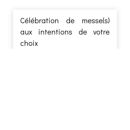
Célébration de messe(s)
aux intentions de votre
choix
Les prêtres célèbrent ces messes aux
intentions précisées par nos donateurs
et ce, dans les plus brefs délais. Ainsi,
nous nous vous encourageons à nous
transmettre des honoraires de messe
pour maintenir ce lien de communion
ecclésiale avec l’Afrique !
Pour une messe, l’offrande proposée
par la Conférence des Évêques de