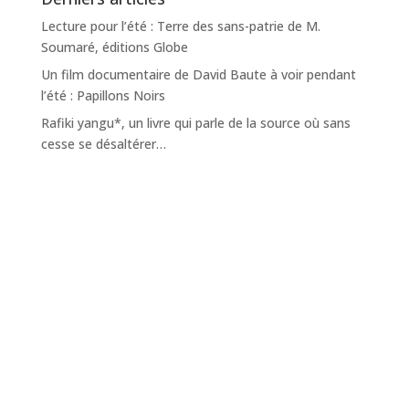
Lecture pour l’été : Terre des sans-patrie de M.
Soumaré, éditions Globe
Un film documentaire de David Baute à voir pendant
l’été : Papillons Noirs
Rafiki yangu*, un livre qui parle de la source où sans
cesse se désaltérer…
Alerter et former pour une plus grande protection des
enfants
Promouvoir la synodalité à tous les niveaux de la vie
de l’Église

Adresse
5 rue Monsieur