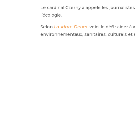
Le cardinal Czerny a appelé les journalistes 
l’écologie.
Selon
Laudate Deum
,
voici le défi : aider
environnementaux, sanitaires, culturels et 
sociaux et de la protection de notre mais
Ce n’est qu’ensemble que nous pourrons tr
lequel nous vivons s’effondre et pourrait ê
« Que ce séminaire porte des fr
notre détermination à faire pre
afin de trouver des solutions les
Dicastère pour la Communicat