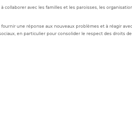
à collaborer avec les familles et les paroisses, les organisatio
 à « fournir une réponse aux nouveaux problèmes et à réagir a
sociaux, en particulier pour consolider le respect des droits d
on commune ».
ouver des réponses adéquates à la crise à laquelle nous som
tre proche du point de rupture.
uits pour chacun d’entre vous, qu’il tisse notre c
ssion sur les grandes décisions politiques au nive
 plus efficaces possible » a ajouté le journaliste i
ion.