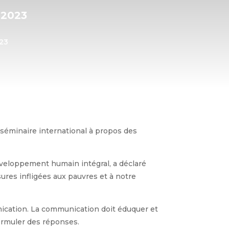
 2023
023
 séminaire international à propos des
éveloppement humain intégral, a déclaré
ures infligées aux pauvres et à notre
munication. La communication doit éduquer et
 formuler des réponses.