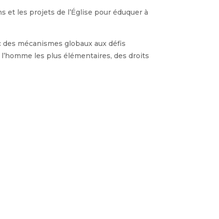
ns et les projets de l’Église pour éduquer à
vec des mécanismes globaux aux défis
e l’homme les plus élémentaires, des droits
mes confrontés alors que le monde dans
ommunication et qu’il renforce
au local, national et international
talien Paolo Ruffini, préfet du