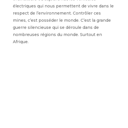
électriques qui nous permettent de vivre dans le
respect de l’environnement. Contrôler ces
mines, c’est posséder le monde. C’est la grande
guerre silencieuse qui se déroule dans de
nombreuses régions du monde. Surtout en
Afrique.
Nous avons parlé à Mgr Aguirre, qui venait de
rentrer dans son diocèse de Bangassou en
provenance de Nagbaraka : « C’est une
communauté de seulement 50 personnes dans
la jungle. Ils étaient très heureux quand je leur ai
dit que j’irais là-bas dire la messe la veille du 24
décembre et de Noël ». La joie des gens était
telle qu’« ils m’ont préparé un poulet pour le
dîner, même si la chose la plus importante était
la messe ». Aller à Nagbaraka, c’est faire plusieurs
heures de voiture sur des routes extrêmement