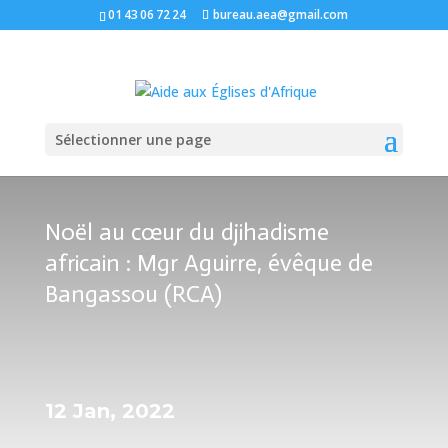
01 43 06 72 24
bureau.aea@gmail.com
Sélectionner une page
Noël au cœur du djihadisme
africain : Mgr Aguirre, évêque de
Bangassou (RCA)
12 Jan, 2022