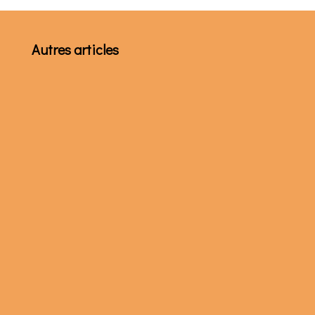
Autres articles
L’ordination épiscopale de Norbert Tamba
a eu lieu le 12 novembre 2023 dans le tout
nouveau diocèse de Guéckédou (créé le 29
juin 2023 par le pape...