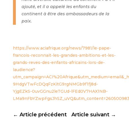
ajouté, et il a appelé les enfants du
continent à être des ambassadeurs de la
paix.
https://www.aciafrique.org/news/7981/le-pape-
francois-reconnait-les-grandes-ambitions-et-les-
grands-reves-des-enfants-africains-lors-de-
laudience?
utm_campaign=ACI%20Afrique&utm_medium=email&_
9HdgVTwFcDQqFzKitG9rgNMGb9f1fj8d-
YjgEZkS-0uvGGnu2leTGUd-lFEd0V7HAX1NB-
LMa9nFbYZwpFgsJhSZ_uVQ&utm_content=260500983&
←
Article précédent
Article suivant
→