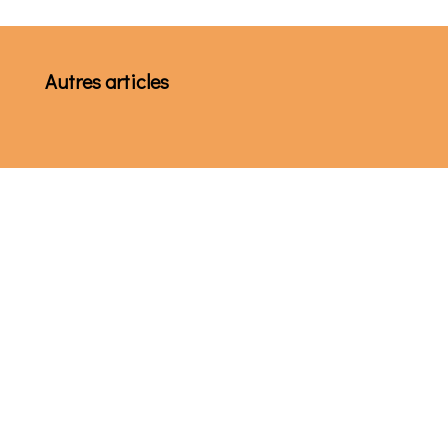
Autres articles
« Après l'ultime pluie, lorsque l'eau
s'infiltrera sous l'arche des apatrides, nous
partirons enfin. Quand le vaisseau prendra
le large, nous nous...