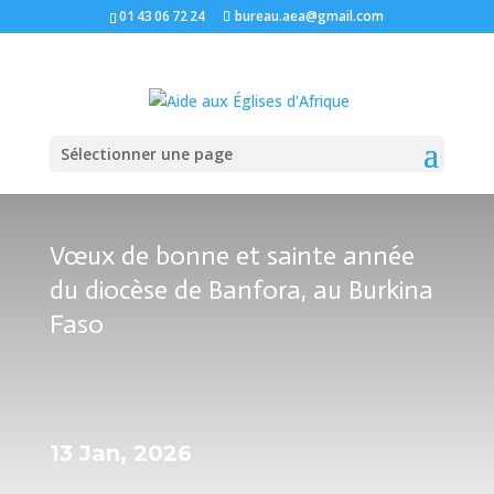
01 43 06 72 24
bureau.aea@gmail.com
Sélectionner une page
Vœux de bonne et sainte année
du diocèse de Banfora, au Burkina
Faso
13 Jan, 2026