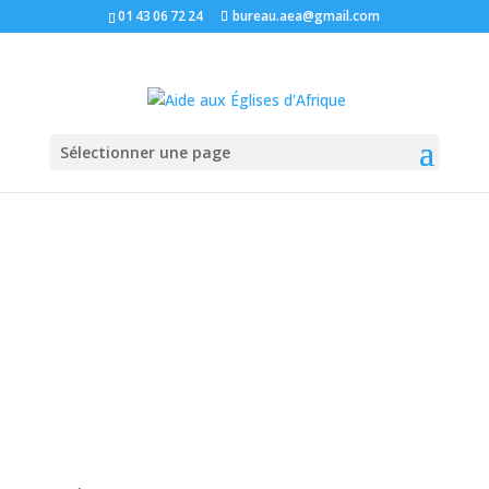
01 43 06 72 24
bureau.aea@gmail.com
Sélectionner une page
S’écouter les uns les
autres pour résoudre les
problèmes : un objectif
de l’Avent