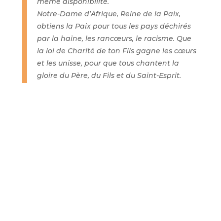
même disponibilité.
Notre-Dame d’Afrique, Reine de la Paix,
obtiens la Paix pour tous les pays déchirés
par la haine, les rancœurs, le racisme. Que
la loi de Charité de ton Fils gagne les cœurs
et les unisse, pour que tous chantent la
gloire du Père, du Fils et du Saint-Esprit.
Amen ».
Photo : diocèse de Mamfé
←
Article précédent
Article suivant
→