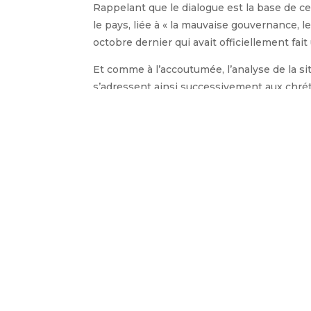
Rappelant que le dialogue est la base de cet
le pays, liée à « la mauvaise gouvernance, l
octobre dernier qui avait officiellement fai
Et comme à l’accoutumée, l’analyse de la s
s’adressent ainsi successivement aux chrétie
Photo ©Adriano, sx
←
Article précédent