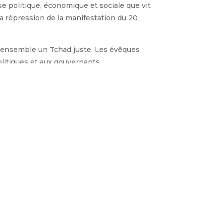
se politique, économique et sociale que vit
 la répression de la manifestation du 20
re ensemble un Tchad juste. Les évêques
olitiques et aux gouvernants.
Article suivant
→