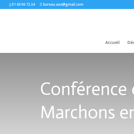
01 43 06 72 24
bureau.aea@gmail.com
Accueil
Déc
Conférence é
Marchons en