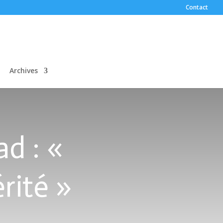
Contact
Archives
d : «
rité »