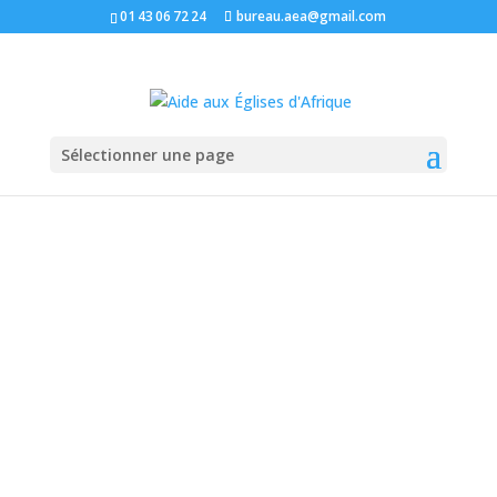
01 43 06 72 24
bureau.aea@gmail.com
Sélectionner une page
Le bienheureux Jean-
Baptiste Scalabrini sera
canonisé à Rome le 9
octobre 2022