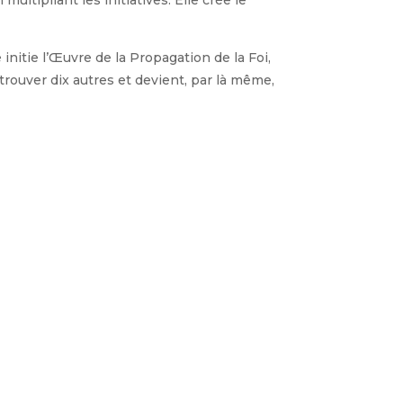
initie l’Œuvre de la Propagation de la Foi,
trouver dix autres et devient, par là même,
sionnaire, sentir notre vocation de
inte ! Voilà ce que je recherchais
e-dessinee-pauline-jaricot
)
ur de Pauline et la croix offerte par le