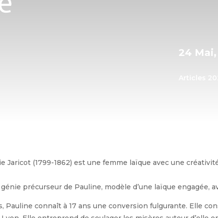
e
24 Mai,
Articles 2
 Jaricot (1799-1862) est une femme laïque avec une créativit
 génie précurseur de Pauline, modèle d’une laïque engagée, a
s, Pauline connaît à 17 ans une conversion fulgurante. Elle co
Lyon. Elle entreprend de soulager les misères autour d’elle en m