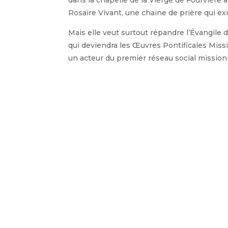
Rosaire Vivant, une chaine de prière qui ex
Mais elle veut surtout répandre l’Évangile d
qui deviendra les Œuvres Pontificales Missi
un acteur du premier réseau social mission
Sa béatification, le 22 mai 2022 à Lyon, off
missionnaire pour s’investir. Et cela est po
« Mon Dieu, pouvoir aimer sans 
» Pauline-Marie Jaricot
Dernière nouveauté parue sur Pauline Jaric
Photo : Les reliques de la bienheureuse Pau