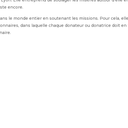
iste encore.
ans le monde entier en soutenant les missions. Pour cela, elle 
onnaires, dans laquelle chaque donateur ou donatrice doit en 
naire.
re un modèle de sainteté à tous les fidèles : se reconnaître mis
ur chacun de nous !
mesure, sans remords, sans interruption, sans cra
ot : une bande dessinée (
https://www.credofunding.fr/fr/band
line Jaricot présentes lors de la messe de béatification (le cœ