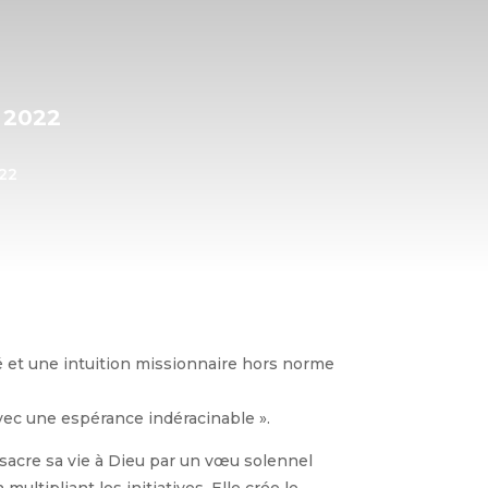
 2022
022
é et une intuition missionnaire hors norme
vec une espérance indéracinable ».
nsacre sa vie à Dieu par un vœu solennel
ultipliant les initiatives. Elle crée le