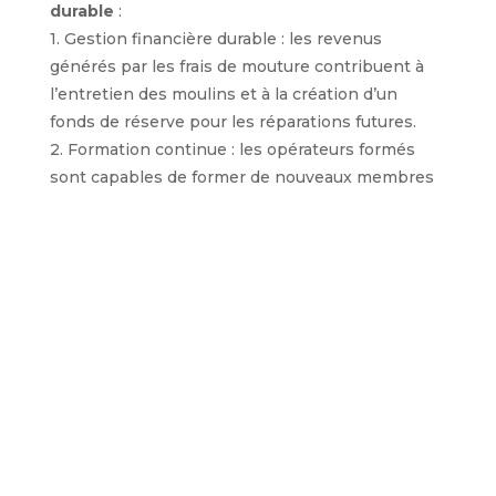
durable
:
1. Gestion financière durable : les revenus
générés par les frais de mouture contribuent à
l’entretien des moulins et à la création d’un
fonds de réserve pour les réparations futures.
2. Formation continue : les opérateurs formés
sont capables de former de nouveaux membres
de la communauté ; ainsi, la continuité des
compétences et la gestion locale du projet sont
assurées.
3. Responsabilité collective : les utilisateurs des
moulins participent activement à leur entretien
et cette approche a permis de renforcer
l’appropriation communautaire du projet.
4. Impact environnemental : des mesures ont été
mises en place pour la gestion des déchets de
mouture (trou à ordure) et l’exploration de
solutions énergétiques renouvelables (telles que