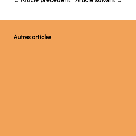
←
Article précédent
Article suivant
→
Autres articles
À la fin de leur assemblée plénière de
décembre, les évêques du Tchad ont publié