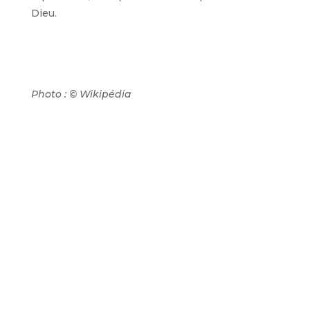
Dieu.
Photo : © Wikipédia
←
Article précédent
Article suivant
→
Autres articles