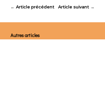
←
Article précédent
Article suivant
→
Autres articles
« Les fonds arrivés en 2025 pour la Quête