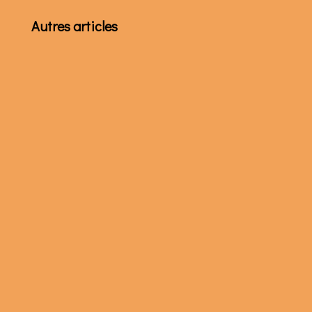
Autres articles
La Congrégation pour l’Évangélisation des
Peuples à Rome a confié la campagne
d’information de la quête Épiphanie à Aide
aux Églises...