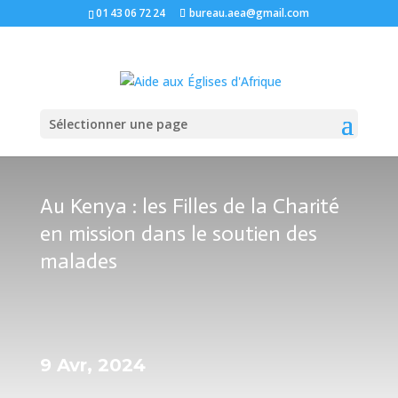
01 43 06 72 24
bureau.aea@gmail.com
Sélectionner une page
Au Kenya : les Filles de la Charité
en mission dans le soutien des
malades
9 Avr, 2024