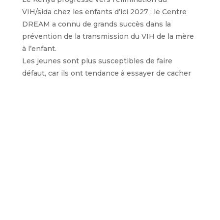
VIH/sida chez les enfants d’ici 2027 ; le Centre
DREAM a connu de grands succès dans la
prévention de la transmission du VIH de la mère
à l’enfant.
Les jeunes sont plus susceptibles de faire
défaut, car ils ont tendance à essayer de cacher
leurs médicaments à leurs amis. Pendant les
vacances, des groupes de soutien et des
formations sont proposés pour s’assurer qu’ils
prennent leurs médicaments.
Bien qu’il s’agisse principalement d’un
programme de lutte contre le VIH, le Centre
DREAM intègre d’autres services, notamment le
traitement des maladies non transmissibles
comme l’hypertension, le diabète et l’asthme.
« En tant que Filles de la Charité, nous
avons une mission, des valeurs et des lignes