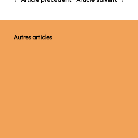
←
Article précédent
Article suivant
→
Autres articles
À la fin de leur assemblée plénière de
décembre, les évêques du Tchad ont publié
leur désormais traditionnel message de