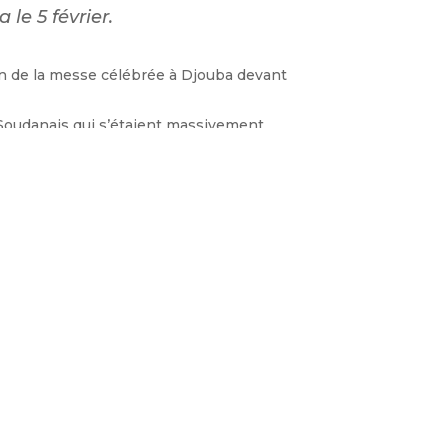
 le 5 février.
fin de la messe célébrée à Djouba devant
-Soudanais qui s’étaient massivement
sents.
faites et pour les efforts que vous
.
lant à la foule que la Vierge Marie
Article suivant
→