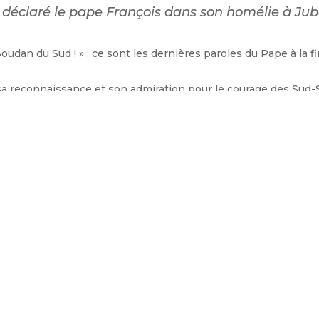
 a déclaré le pape François dans son homélie à Juba
oudan du Sud ! » : ce sont les dernières paroles du Pape à la 
é sa reconnaissance et son admiration pour le courage des Sud
fait plusieurs heures ou même journées de route pour être pré
i, pour votre patience, pour tout le bien que vous 
er, sachant aller de l’avant » s’est réjoui le Pape
ix du Soudan du Sud à Notre-Dame d’Afrique, rappe