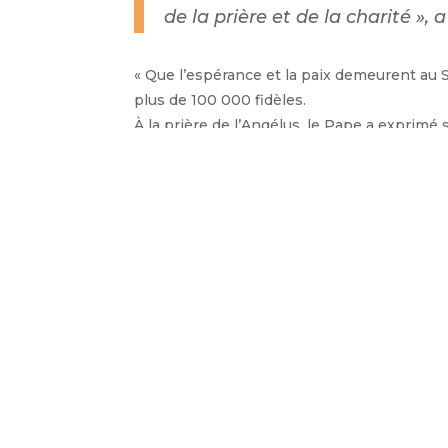
de la prière et de la charité »,
« Que l’espérance et la paix demeurent au S
plus de 100 000 fidèles.
À la prière de l’Angélus, le Pape a exprim
mobilisés pour sa venue. Certains avaient 
« Je vous remercie pour votre fo
offrez à Dieu sans vous décourag
Il a confié le processus de pa
est la Reine de la Paix.
←
Article précédent