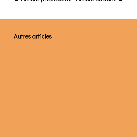
Autres articles
L'Avent est un appel à reconnaître qu'il y a
une fraîcheur, une nouveauté sur le chemin.
La Présence de Dieu s'élève en nous et