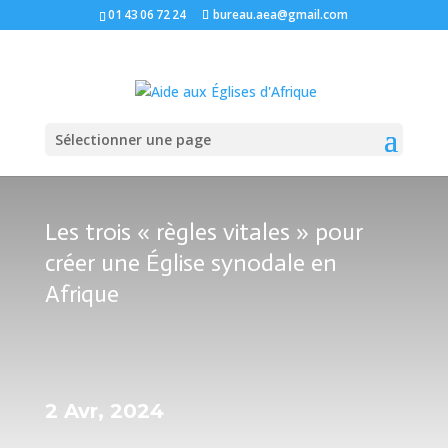
01 43 06 72 24
bureau.aea@gmail.com
Sélectionner une page
Les trois « règles vitales » pour
créer une Église synodale en
Afrique
2 Avr, 2024