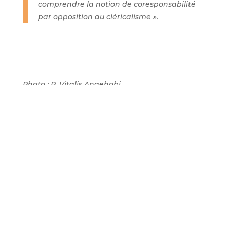
comprendre la notion de coresponsabilité
par opposition au cléricalisme ».
Photo : P. Vitalis Anaehobi
←
Article précédent
Article suivant
→
Autres articles